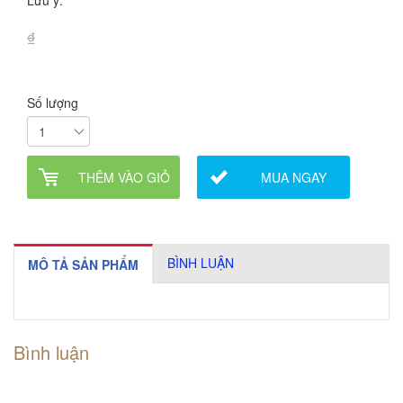
Lưu ý:
₫
Số lượng
THÊM VÀO GIỎ
MUA NGAY
BÌNH LUẬN
MÔ TẢ SẢN PHẨM
Bình luận