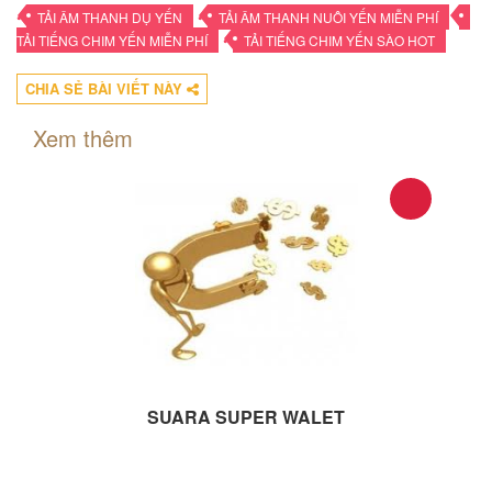
•
•
•
TẢI ÂM THANH DỤ YẾN
TẢI ÂM THANH NUÔI YẾN MIỄN PHÍ
•
TẢI TIẾNG CHIM YẾN MIỄN PHÍ
TẢI TIẾNG CHIM YẾN SÀO HOT
CHIA SẺ BÀI VIẾT NÀY
Xem thêm
SUARA SUPER WALET