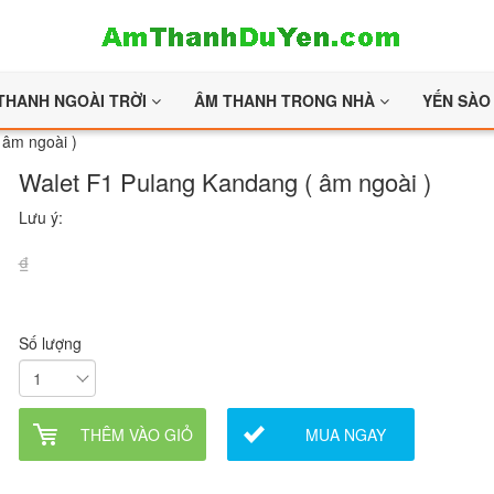
THANH NGOÀI TRỜI
ÂM THANH TRONG NHÀ
YẾN SÀ
 âm ngoài )
Walet F1 Pulang Kandang ( âm ngoài )
Lưu ý:
₫
Số lượng
THÊM VÀO GIỎ
MUA NGAY