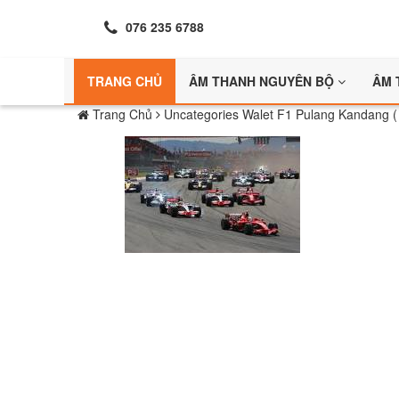
076 235 6788
TRANG CHỦ
ÂM THANH NGUYÊN BỘ
ÂM 
Trang Chủ
Uncategories
Walet F1 Pulang Kandang (