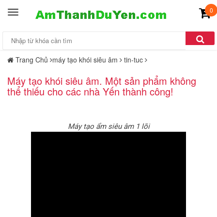
0
Toggle
navigation
Trang Chủ
máy tạo khói siêu âm
tin-tuc
Máy tạo khói siêu âm. Một sản phẩm không
thể thiếu cho các nhà Yến thành công!
Máy tạo ẩm siêu âm 1 lõi