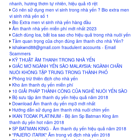
nhanh, hương thơm tự nhiên, hiệu quả rõ rệt
Có nên sử dụng men vi sinh trong nhà yến ? Bio extra men
vi sinh nhà yến số 1
Bio Extra men vi sinh nhà yến hàng đầu
Âm thanh nhà yến miễn phí mới nhất 2023
Cách dùng loa, bắt loa sao cho hiệu quả trong nhà nuôi yến
Tầm quan trọng của chọn đúng âm thanh cho nhà Yến?
ishakwnd88@gmail.com fraudulent accounts - Email
Scammers
KỸ THUẬT ÂM THANH TRONG NHÀ YẾN
GIẤC MƠ NGÀNH YẾN SÀO MALAYSIA: NGÀNH CHĂN
NUÔI KHÔNG TẬP TRUNG TRONG THÀNH PHỐ
Phòng trừ thiên địch cho nhà yến
Kho âm thanh dụ yến miễn phí
10 GIẢI PHÁP THÀNH CÔNG CỦA NGHỀ NUÔI YẾN SÀO
Bộ sưu tập âm thanh dụ yến hiệu quả năm 2018
Download Âm thanh dụ yến mp3 mới nhất
Hướng dẫn sử dụng âm thanh nhà nuôi chim yến
IKAN TODAK PLATINUM - Bộ âm Sp Batman King âm
thanh dụ yến hot năm 2018
SP BATMAN KING - Âm thanh dụ yến hiệu quả năm 2018
"PAJERO iTARIK" Âm trong vô địch nhà yến 2018