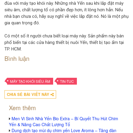
đùa với máy tạo khói này. Những nhà Yến sau khi lắp đặt máy
siêu âm, chất lượng tổ có phần đẹp hơn, ít lông hơn hẳn. Nếu
nhà bạn chưa có, hãy suy nghĩ về việc lắp đặt nó. Nó là một phụ
gia quan trọng đó.
Có một số ít người chưa biết loại máy này. Sản phẩm này bán
phổ biến tại các cửa hàng thiết bị nuôi Yến, thiết bị tạo ẩm tại
TP. HCM.
Bình luận
•
•
MÁY TẠO KHÓI SIÊU ÂM
TIN-TUC
CHIA SẺ BÀI VIẾT NÀY
Xem thêm
Men Vi Sinh Nhà Yến Bio Extra – Bí Quyết Thu Hút Chim
Yến & Nâng Cao Chất Lượng Tổ
Dung dịch tạo mùi dụ chim yến Love Aroma – Tăng đàn