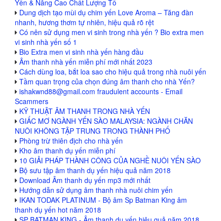
Yến & Nâng Cao Chất Lượng Tổ
Dung dịch tạo mùi dụ chim yến Love Aroma – Tăng đàn
nhanh, hương thơm tự nhiên, hiệu quả rõ rệt
Có nên sử dụng men vi sinh trong nhà yến ? Bio extra men
vi sinh nhà yến số 1
Bio Extra men vi sinh nhà yến hàng đầu
Âm thanh nhà yến miễn phí mới nhất 2023
Cách dùng loa, bắt loa sao cho hiệu quả trong nhà nuôi yến
Tầm quan trọng của chọn đúng âm thanh cho nhà Yến?
ishakwnd88@gmail.com fraudulent accounts - Email
Scammers
KỸ THUẬT ÂM THANH TRONG NHÀ YẾN
GIẤC MƠ NGÀNH YẾN SÀO MALAYSIA: NGÀNH CHĂN
NUÔI KHÔNG TẬP TRUNG TRONG THÀNH PHỐ
Phòng trừ thiên địch cho nhà yến
Kho âm thanh dụ yến miễn phí
10 GIẢI PHÁP THÀNH CÔNG CỦA NGHỀ NUÔI YẾN SÀO
Bộ sưu tập âm thanh dụ yến hiệu quả năm 2018
Download Âm thanh dụ yến mp3 mới nhất
Hướng dẫn sử dụng âm thanh nhà nuôi chim yến
IKAN TODAK PLATINUM - Bộ âm Sp Batman King âm
thanh dụ yến hot năm 2018
SP BATMAN KING - Âm thanh dụ yến hiệu quả năm 2018