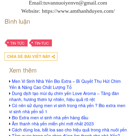
Email:tuvannuoiyenvn@gmail.com
Website:
https://www.amthanhduyen.com/
Bình luận
•
•
TIN TỨC
TIN-TUC
CHIA SẺ BÀI VIẾT NÀY
Xem thêm
Men Vi Sinh Nhà Yến Bio Extra – Bí Quyết Thu Hút Chim
Yến & Nâng Cao Chất Lượng Tổ
Dung dịch tạo mùi dụ chim yến Love Aroma – Tăng đàn
nhanh, hương thơm tự nhiên, hiệu quả rõ rệt
Có nên sử dụng men vi sinh trong nhà yến ? Bio extra men
vi sinh nhà yến số 1
Bio Extra men vi sinh nhà yến hàng đầu
Âm thanh nhà yến miễn phí mới nhất 2023
Cách dùng loa, bắt loa sao cho hiệu quả trong nhà nuôi yến
Tầm quan trọng của chọn đúng âm thanh cho nhà Yến?