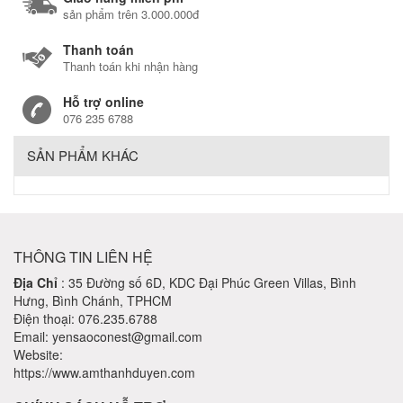
sản phẩm trên 3.000.000đ
Thanh toán
Thanh toán khi nhận hàng
Hỗ trợ online
076 235 6788
SẢN PHẨM KHÁC
THÔNG TIN LIÊN HỆ
Địa Chỉ
: 35 Đường số 6D, KDC Đại Phúc Green Villas, Bình
Hưng, Bình Chánh, TPHCM
Điện thoại: 076.235.6788
Email: yensaoconest@gmail.com
Website:
https://www.amthanhduyen.com