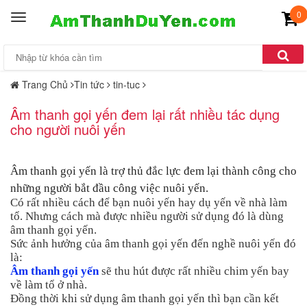
0
Toggle
navigation
Trang Chủ
Tin tức
tin-tuc
Âm thanh gọi yến đem lại rất nhiều tác dụng
cho người nuôi yến
Âm thanh gọi yến là trợ thủ đắc lực đem lại thành công cho
những người bắt đầu công việc nuôi yến.
Có rất nhiều cách để bạn nuôi yến hay dụ yến về nhà làm
tổ. Nhưng cách mà được nhiều người sử dụng đó là dùng
âm thanh gọi yến.
Sức ảnh hưởng của âm thanh gọi yến đến nghề nuôi yến đó
là:
Âm thanh gọi yến
sẽ thu hút được rất nhiều chim yến bay
về làm tổ ở nhà.
Đồng thời khi sử dụng âm thanh gọi yến thì bạn cần kết