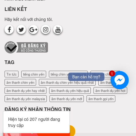
LIÊN KẾT
Hãy kết nối với chúng tôi.
TAG
1
Tin tức
tiếng chim yến
tiếng chim yến malaysia
tiếng gọi chim yến
Bạn cần hỗ trợ?
âm thanh chim yến
âm thanh dụ chim yến hiệu quả nhất
âm thanh dụ yến
âm thanh dụ yến hay nhất
âm thanh dụ yến hiệu quả
âm thanh dụ yến hot
âm thanh dụ yến malaysia
âm thanh dụ yến mới
âm thanh gọi yến
ĐĂNG KÝ NHẬN THÔNG TIN
Hiện tại có
207
người đang
truy cập
Gọi đến Hotline:
076.235.6788