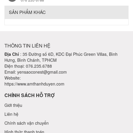
SẢN PHẨM KHÁC
THÔNG TIN LIÊN HỆ
Địa Chỉ
: 35 Đường số 6D, KDC Đại Phúc Green Villas, Bình
Hưng, Bình Chánh, TPHCM
Điện thoại: 076.235.6788
Email: yensaoconest@gmail.com
Website:
https://www.amthanhduyen.com
CHÍNH SÁCH HỖ TRỢ
Giới thiệu
Liên hệ
Chính sách vận chuyển
Hình thức thanh toán