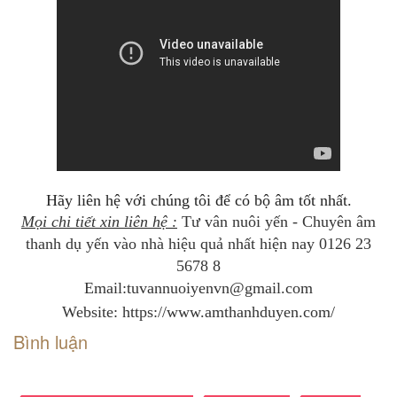
Hãy liên hệ với chúng tôi để có bộ âm tốt nhất.
Mọi chi tiết xin liên hệ :
Tư vân nuôi yến - Chuyên âm
thanh dụ yến vào nhà hiệu quả nhất hiện nay
0126 23
5678 8
Email:tuvannuoiyenvn@gmail.com
Website:
https://www.amthanhduyen.com/
Bình luận