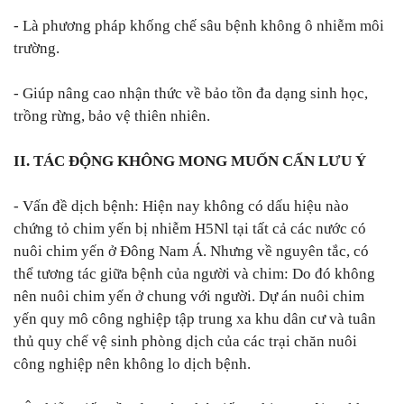
- Là phương pháp khống chế sâu bệnh không ô nhiễm môi
trường.
- Giúp nâng cao nhận thức về bảo tồn đa dạng sinh học,
trồng rừng, bảo vệ thiên nhiên.
II. TÁC ĐỘNG KHÔNG MONG MUỐN CẤN LƯU Ý
- Vấn đề dịch bệnh: Hiện nay không có dấu hiệu nào
chứng tỏ chim yến bị nhiễm H5Nl tại tất cả các nước có
nuôi chim yến ở Đông Nam Á. Nhưng về nguyên tắc, có
thể tương tác giữa bệnh của người và chim: Do đó không
nên nuôi chim yến ở chung với người. Dự án nuôi chim
yến quy mô công nghiệp tập trung xa khu dân cư và tuân
thủ quy chế vệ sinh phòng dịch của các trại chăn nuôi
công nghiệp nên không lo dịch bệnh.