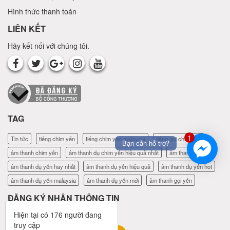
Hình thức thanh toán
LIÊN KẾT
Hãy kết nối với chúng tôi.
TAG
1
Tin tức
tiếng chim yến
tiếng chim yến malaysia
tiếng gọi chim yến
Bạn cần hỗ trợ?
âm thanh chim yến
âm thanh dụ chim yến hiệu quả nhất
âm thanh dụ yến
âm thanh dụ yến hay nhất
âm thanh dụ yến hiệu quả
âm thanh dụ yến hot
âm thanh dụ yến malaysia
âm thanh dụ yến mới
âm thanh gọi yến
ĐĂNG KÝ NHẬN THÔNG TIN
Hiện tại có
176
người đang
truy cập