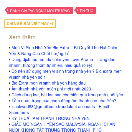
•
•
ĐÁNH GIÁ TÁC ĐỘNG MÔI TRƯỜNG
TIN-TUC
CHIA SẺ BÀI VIẾT NÀY
Xem thêm
Men Vi Sinh Nhà Yến Bio Extra – Bí Quyết Thu Hút Chim
Yến & Nâng Cao Chất Lượng Tổ
Dung dịch tạo mùi dụ chim yến Love Aroma – Tăng đàn
nhanh, hương thơm tự nhiên, hiệu quả rõ rệt
Có nên sử dụng men vi sinh trong nhà yến ? Bio extra men
vi sinh nhà yến số 1
Bio Extra men vi sinh nhà yến hàng đầu
Âm thanh nhà yến miễn phí mới nhất 2023
Cách dùng loa, bắt loa sao cho hiệu quả trong nhà nuôi yến
Tầm quan trọng của chọn đúng âm thanh cho nhà Yến?
ishakwnd88@gmail.com fraudulent accounts - Email
Scammers
KỸ THUẬT ÂM THANH TRONG NHÀ YẾN
GIẤC MƠ NGÀNH YẾN SÀO MALAYSIA: NGÀNH CHĂN
NUÔI KHÔNG TẬP TRUNG TRONG THÀNH PHỐ