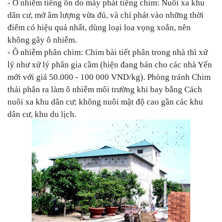
- Ô nhiễm tiếng ồn do máy phát tiếng chim: Nuôi xa khu
dân cư, mở âm lượng vừa đủ, và chỉ phát vào những thời
điểm có hiệu quả nhất, dùng loại loa vọng xoắn, nên
không gây ô nhiễm.
- Ô nhiễm phân chim: Chim bài tiết phân trong nhà thì xử
lý như xử lý phân gia cầm (hiện đang bán cho các nhà Yến
mới với giá 50.000 - 100 000 VND/kg). Phòng tránh Chim
thải phân ra làm ô nhiễm môi trường khi bay bằng Cách
nuôi xa khu dân cư; không nuôi mật độ cao gần các khu
dân cư, khu du lịch.