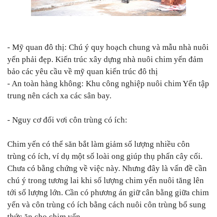
- Mỹ quan đô thị: Chú ý quy hoạch chung và mẫu nhà nuôi
yến phải đẹp. Kiến trúc xây dựng nhà nuôi chim yến đảm
bảo các yêu cầu về mỹ quan kiến trúc đô thị
- An toàn hàng không: Khu công nghiệp nuôi chim Yến tập
trung nên cách xa các sân bay.
- Nguy cơ đối vơi côn trùng có ích:
Chim yến có thể săn bắt làm giảm số lượng nhiều côn
trùng có ích, ví dụ một số loài ong giúp thụ phấn cây cối.
Chưa có bằng chứng về việc này. Nhưng đây là vấn đề cần
chú ý trong tương lai khi số lượng chim yến nuôi tăng lên
tới số lượng lớn. Cần có phương án giữ cân bằng giữa chim
yến và côn trùng có ích bằng cách nuôi côn trùng bổ sung
thức ăn cho chim yến.